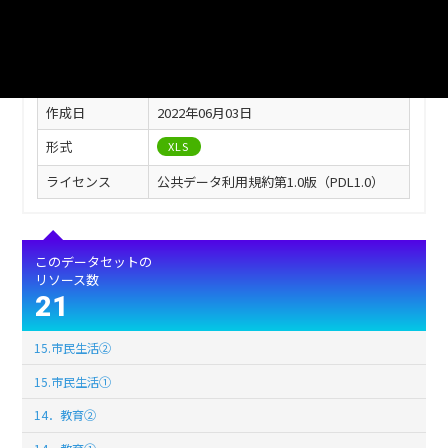
このリソースの情報
フィールド
値
最終更新
2022年06月03日
作成日
2022年06月03日
形式
XLS
ライセンス
公共データ利用規約第1.0版（PDL1.0）
このデータセットの
リソース数
21
15.市民生活②
15.市民生活①
14．教育②