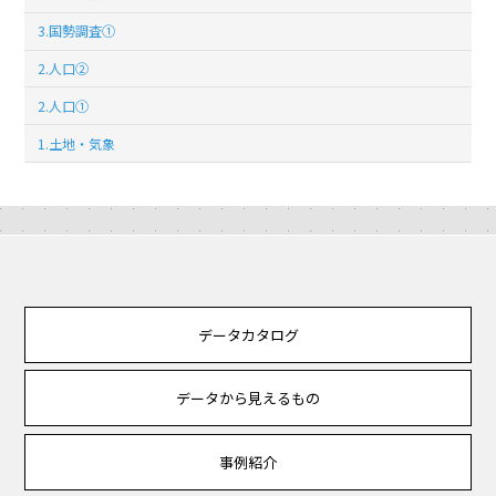
3.国勢調査①
2.人口②
2.人口①
1.土地・気象
データカタログ
データから見えるもの
事例紹介