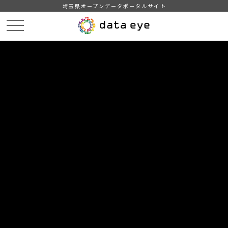
埼玉県オープンデータポータルサイト
HOME
データカタログ
【所沢市】統計書（令和３年版）
10.財政・税務
DATA
CATA
データカタログ
データセット名
【所沢市】統計書（令和３年版）
リソース名
10.財政・税務
1.一般会計歳入・歳出決算状況
2.一般会計歳入・歳出予算額及び決算額の推移