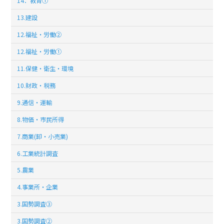
14．教育①
13.建設
12.福祉・労働②
12.福祉・労働①
11.保健・衛生・環境
10.財政・税務
9.通信・運輸
8.物価・市民所得
7.商業(卸・小売業)
6.工業統計調査
5.農業
4.事業所・企業
3.国勢調査③
3.国勢調査②