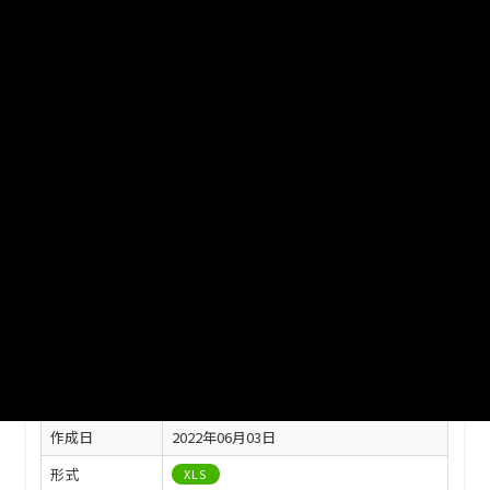
3.工業の概況
4.埼玉県市区別事業所数、従業者数、製造品出荷額等
URL
https://www.city.tokorozawa.saitama.jp/shiseijoho/data/tokei
/R03toukeisho.files/06_kougyo.xls
※ダウンロードがうまくできない場合は、以下の方法でダウンロード
してください。
・URLをコピー、ブラウザのアドレスバーに貼り付けしアクセスして
ダウンロード
このリソースの情報
フィールド
値
最終更新
2022年06月03日
作成日
2022年06月03日
形式
XLS