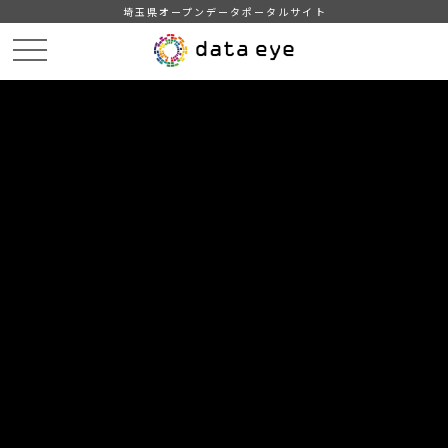
埼玉県オープンデータポータルサイト
HOME
データカタログ
【所沢市】統計書（平成27年版）
２．人口（その１）
DATA
CATA
データカタログ
データセット名
【所沢市】統計書（平成27年版）
リソース名
２．人口（その１）
１．人口の推移
２．人口動態