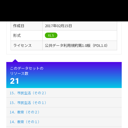
フィールド
値
最終更新
2017年02月15日
作成日
2017年02月15日
形式
XLS
ライセンス
公共データ利用規約第1.0版（PDL1.0）
このデータセットの
リソース数
21
15．市民生活（その２）
15．市民生活（その１）
14．教育（その２）
14．教育（その１）