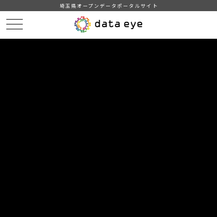
埼玉県オープンデータポータルサイト
HOME
データカタログ
【所沢市】統計書（平成27年版）
４．事業所・企業
DATA
CATA
データカタログ
データセット名
【所沢市】統計書（平成27年版）
リソース名
４．事業所・企業
１．産業（大分類）別事業所の推移
２．産業（大分類）別従業者の推移