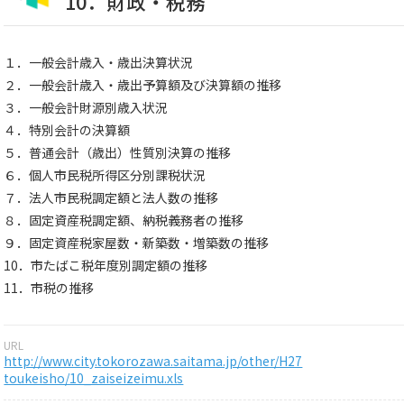
10．財政・税務
１．一般会計歳入・歳出決算状況
２．一般会計歳入・歳出予算額及び決算額の推移
３．一般会計財源別歳入状況
４．特別会計の決算額
５．普通会計（歳出）性質別決算の推移
６．個人市民税所得区分別課税状況
７．法人市民税調定額と法人数の推移
８．固定資産税調定額、納税義務者の推移
９．固定資産税家屋数・新築数・増築数の推移
10．市たばこ税年度別調定額の推移
11．市税の推移
URL
http://www.city.tokorozawa.saitama.jp/other/H27
toukeisho/10_zaiseizeimu.xls