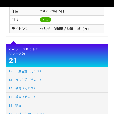
最終更新
2017年02月15日
作成日
2017年02月15日
形式
XLS
ライセンス
公共データ利用規約第1.0版（PDL1.0）
このデータセットの
リソース数
21
15．市民生活（その２）
15．市民生活（その１）
14．教育（その２）
14．教育（その１）
13．建設
12．福祉・労働（その２）