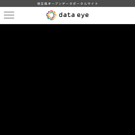
埼玉県オープンデータポータルサイト
HOME
データカタログ
【所沢市】統計書（平成27年版）
15．市民生活（その１）
DATA
CATA
データカタログ
データセット名
【所沢市】統計書（平成27年版）
リソース名
15．市民生活（その１）
１．原因別火災件数
２．火災の状況