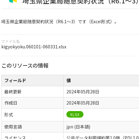
埼玉県企業局随意契約状況（R6.1～3
埼玉県企業局随意契約状況（R6.1～3）です（Excel形式）。
ファイル名
kigyokyoku.060101-060331.xlsx
このリソースの情報
フィールド
値
最終更新
2024年05月28日
作成日
2024年05月28日
形式
XLSX
使用言語
jpn (日本語)
ライセンス
公共データ利用規約第1.0版（PDL1.