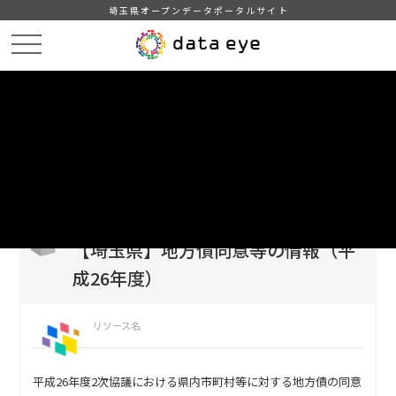
埼玉県オープンデータポータルサイト
HOME
データカタログ
【埼玉県】地方債同意等の情報（平成26年度）
DATA
CATA
データカタログ
データセット名
【埼玉県】地方債同意等の情報（平
成26年度）
リソース名
平成26年度2次協議における県内市町村等に対する地方債の同意