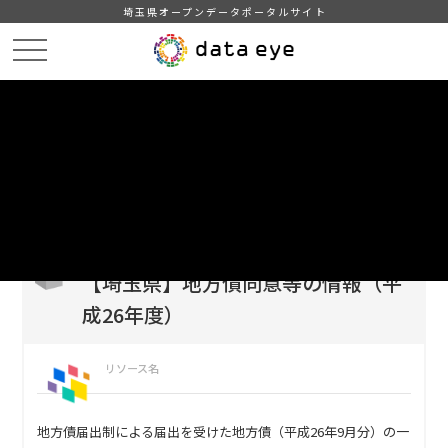
埼玉県オープンデータポータルサイト
HOME
データカタログ
【埼玉県】地方債同意等の情報（平成26年度）
DATA
CATA
データカタログ
データセット名
【埼玉県】地方債同意等の情報（平
成26年度）
リソース名
地方債届出制による届出を受けた地方債（平成26年9月分）の一