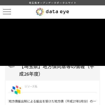
埼玉県オープンデータポータルサイト
HOME
データカタログ
【埼玉県】地方債同意等の情報（平成26年度）
DATA
CATA
データカタログ
データセット名
【埼玉県】地方債同意等の情報（平
成26年度）
リソース名
地方債届出制による届出を受けた地方債（平成27年3月分）の一