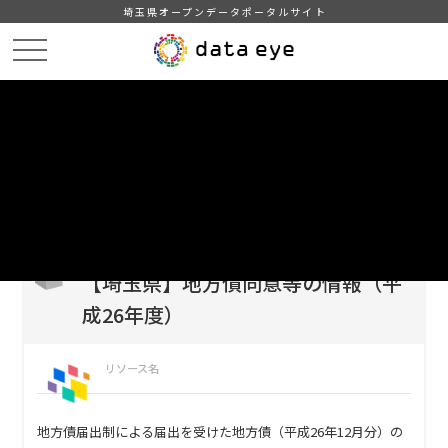
埼玉県オープンデータポータルサイト
HOME
データカタログ
【埼玉県】地方債同意等の情報（平成26年度）
DATA
CATA
データカタログ
データセット名
【埼玉県】地方債同意等の情報（平
成26年度）
リソース名
地方債届出制による届出を受けた地方債（平成26年12月分）の