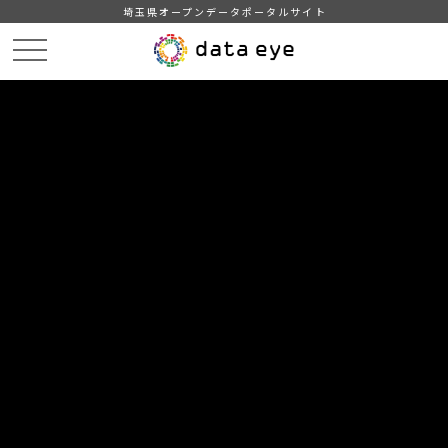
埼玉県オープンデータポータルサイト
HOME
データカタログ
【越谷市】令和５年度補正予算
DATA
CATA
データカタログ
データセット名
【越谷市】令和５年度補正予算
令和5年度補正予算
自治体
越谷市
分野
行財政