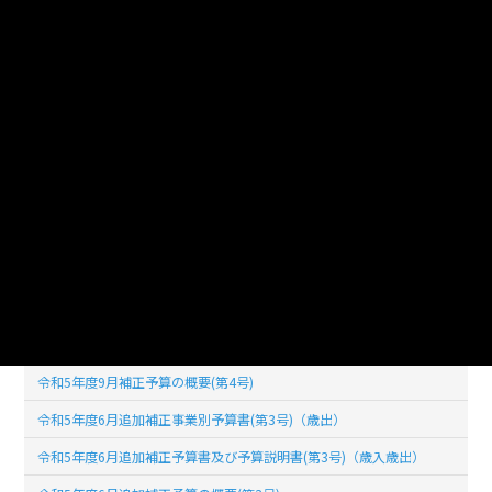
令和5年度12月追加補正予算の概要(第7号)
令和5年度12月補正事業別予算書(第6号)（歳出）
令和5年度12月補正予算書及び予算説明書(第6号)（歳入歳出）
令和5年度12月補正予算の概要（第6号）
令和5年度事業別補正予算説明書（令和5年11月20日専決処分）（歳
出）
令和5年度補正予算書及び予算説明書（令和5年11月20日専決処分）
（歳入歳出）
令和5年度補正予算の概要（令和5年11月20日専決処分）
令和5年度9月補正事業別予算書(第4号)（歳出）
令和5年度9月補正予算書及び予算説明書(第4号)（歳入歳出）
令和5年度9月補正予算の概要(第4号)
令和5年度6月追加補正事業別予算書(第3号)（歳出）
令和5年度6月追加補正予算書及び予算説明書(第3号)（歳入歳出）