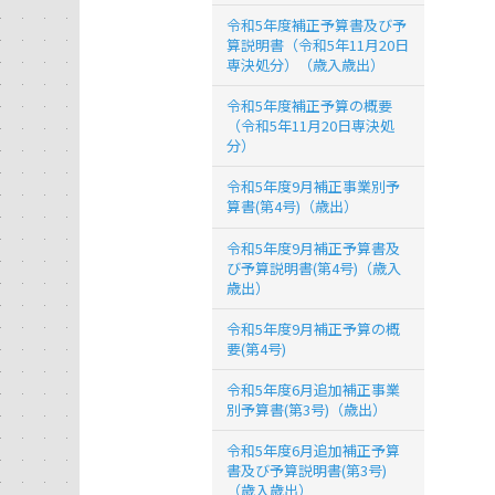
令和5年度補正予算書及び予
算説明書（令和5年11月20日
専決処分）（歳入歳出）
令和5年度補正予算の概要
（令和5年11月20日専決処
分）
令和5年度9月補正事業別予
算書(第4号)（歳出）
令和5年度9月補正予算書及
び予算説明書(第4号)（歳入
歳出）
令和5年度9月補正予算の概
要(第4号)
令和5年度6月追加補正事業
別予算書(第3号)（歳出）
令和5年度6月追加補正予算
書及び予算説明書(第3号)
（歳入歳出）