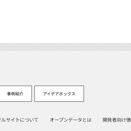
事例紹介
アイデアボックス
タルサイトについて
オープンデータとは
開発者向け情