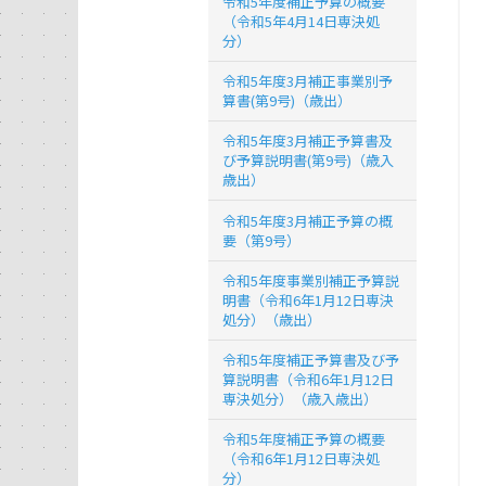
令和5年度補正予算の概要
（令和5年4月14日専決処
分）
令和5年度3月補正事業別予
算書(第9号)（歳出）
令和5年度3月補正予算書及
び予算説明書(第9号)（歳入
歳出）
令和5年度3月補正予算の概
要（第9号）
令和5年度事業別補正予算説
明書（令和6年1月12日専決
処分）（歳出）
令和5年度補正予算書及び予
算説明書（令和6年1月12日
専決処分）（歳入歳出）
令和5年度補正予算の概要
（令和6年1月12日専決処
分）