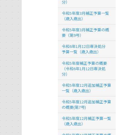
分）
令和5年度3月補正予算一覧
（歳入歳出）
令和5年度3月補正予算の概
要（第9号）
令和6年1月12日専決処分
予算一覧（歳入歳出）
令和5年度補正予算の概要
（令和6年1月12日専決処
分）
令和5年度12月追加補正予算
一覧（歳入歳出）
令和5年度12月追加補正予算
の概要(第7号)
令和5年度12月補正予算一覧
（歳入歳出）