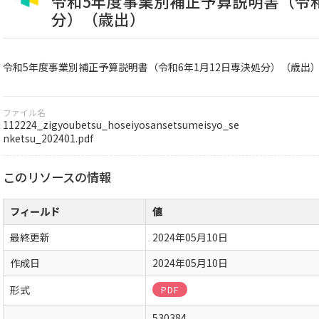
令和5年度事業別補正予算説明書（令和
分）（歳出）
令和5年度事業別補正予算説明書（令和6年1月12日専決処分）（歳出
ファイル名
112224_zigyoubetsu_hoseiyosansetsumeisyo_se
nketsu_202401.pdf
このリソースの情報
フィールド
値
最終更新
2024年05月10日
作成日
2024年05月10日
形式
PDF
530384