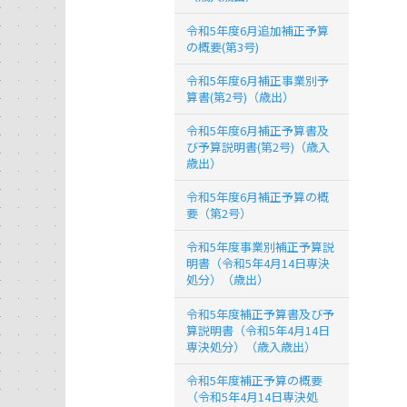
令和5年度6月追加補正予算
の概要(第3号)
令和5年度6月補正事業別予
算書(第2号)（歳出）
令和5年度6月補正予算書及
び予算説明書(第2号)（歳入
歳出）
令和5年度6月補正予算の概
要（第2号）
令和5年度事業別補正予算説
明書（令和5年4月14日専決
処分）（歳出）
令和5年度補正予算書及び予
算説明書（令和5年4月14日
専決処分）（歳入歳出）
令和5年度補正予算の概要
（令和5年4月14日専決処