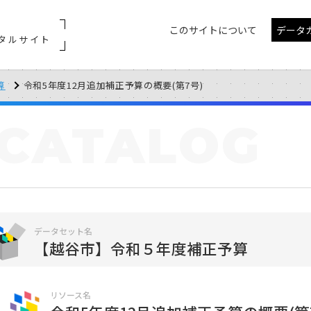
このサイトについて
データ
タルサイト
算
令和5年度12月追加補正予算の概要(第7号)
CATALOG
データセット名
【越谷市】令和５年度補正予算
リソース名