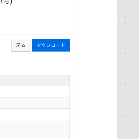
7号)
戻る
ダウンロード