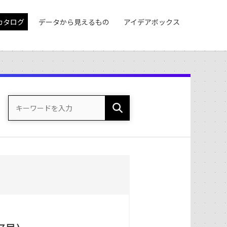
カタログ
データから見えるもの
アイデアボックス