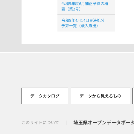
令和5年度6月補正予算の概
要（第2号）
令和5年4月14日専決処分
予算一覧（歳入歳出）
データカタログ
データから見えるもの
埼玉県オープンデータポー
このサイトについて