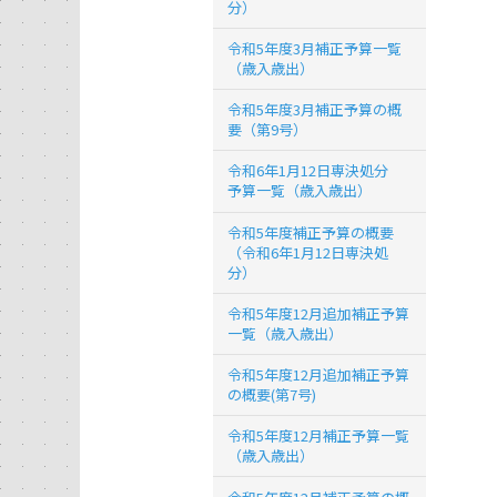
分）
令和5年度3月補正予算一覧
（歳入歳出）
令和5年度3月補正予算の概
要（第9号）
令和6年1月12日専決処分
予算一覧（歳入歳出）
令和5年度補正予算の概要
（令和6年1月12日専決処
分）
令和5年度12月追加補正予算
一覧（歳入歳出）
令和5年度12月追加補正予算
の概要(第7号)
令和5年度12月補正予算一覧
（歳入歳出）