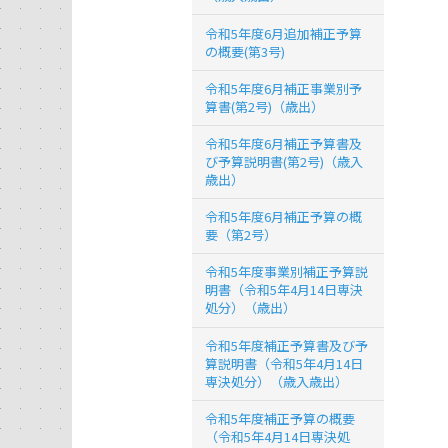
令和5年度6月追加補正予算
の概要(第3号)
令和5年度6月補正事業別予
算書(第2号)（歳出）
令和5年度6月補正予算書及
び予算説明書(第2号)（歳入
歳出）
令和5年度6月補正予算の概
要（第2号）
令和5年度事業別補正予算説
明書（令和5年4月14日専決
処分）（歳出）
令和5年度補正予算書及び予
算説明書（令和5年4月14日
専決処分）（歳入歳出）
令和5年度補正予算の概要
（令和5年4月14日専決処