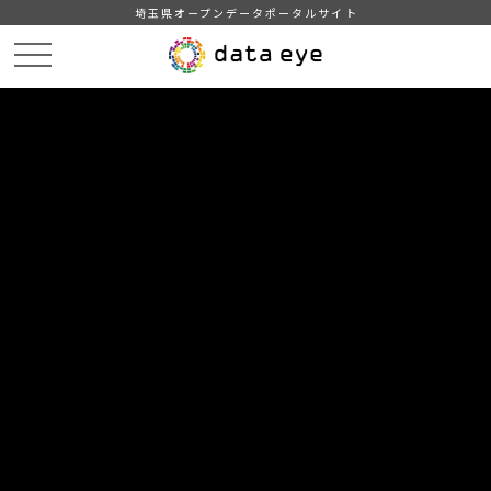
埼玉県オープンデータポータルサイト
HOME
データカタログ
【久喜市】令和3年度町名別人口統計表
DATA
CATA
データカタログ
データセット名
【久喜市】令和3年度町名別人口統
計表
久喜市の令和3年度町名別人口統計表に関する情報です。
自治体
久喜市
分野
人口・世帯