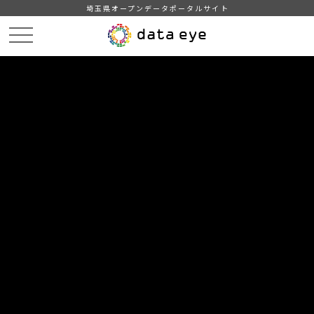
埼玉県オープンデータポータルサイト
HOME
データカタログ
【久喜市】令和3年度町名別人口統計表
令和4年1月1日現在町名別人口統計表
DATA
CATA
データカタログ
データセット名
【久喜市】令和3年度町名別人口統
計表
リソース名
令和4年1月1日現在町名別人口
統計表