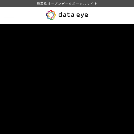
埼玉県オープンデータポータルサイト
HOME
データカタログ
【久喜市】令和3年度町名別人口統計表
令和3年4月1日現在町名別人口統計表
DATA
CATA
データカタログ
データセット名
【久喜市】令和3年度町名別人口統
計表
リソース名
令和3年4月1日現在町名別人口
統計表