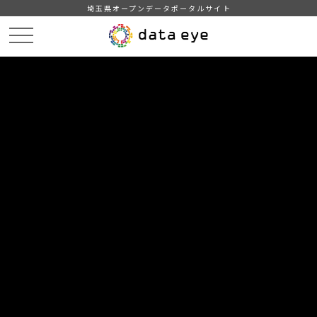
埼玉県オープンデータポータルサイト
HOME
データカタログ
【久喜市】令和3年度町名別人口統計表
令和4年1月1日現在町名別人口統計表
DATA
CATA
データカタログ
データセット名
【久喜市】令和3年度町名別人口統
計表
リソース名
令和4年1月1日現在町名別人口
統計表