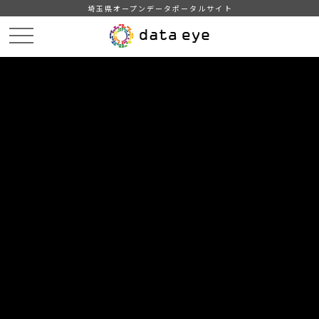
埼玉県オープンデータポータルサイト
HOME
データカタログ
【久喜市】令和3年度町名別人口統計表
令和4年3月1日現在町名別人口統計表
DATA
CATA
データカタログ
データセット名
【久喜市】令和3年度町名別人口統
計表
リソース名
令和4年3月1日現在町名別人口
統計表