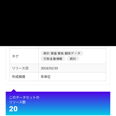
版）
自治体
三郷市
分野
その他
作成者
三郷市企画総務部総務課
作成者のメール
soumu@city.misato.lg.jp
メンテナー
三郷市企画総務部総務課
統計 調査 報告 観測データ
タグ
行政活動情報
統計
リリース日
2018/03/30
作成頻度
年単位
このデータセットの
リソース数
20