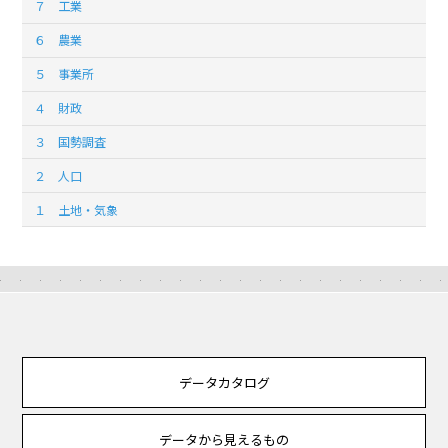
７ 工業
６ 農業
５ 事業所
４ 財政
３ 国勢調査
２ 人口
１ 土地・気象
データカタログ
データから見えるもの