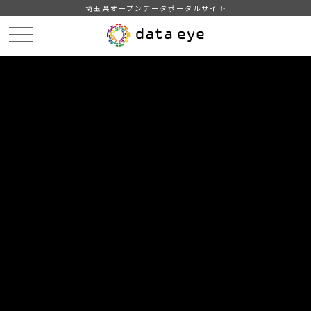
埼玉県オープンデータポータルサイト
HOME
データカタログ
【三郷市】みさと統計書（平成２９年版）
DATA
CATA
データカタログ
データセット名
【三郷市】みさと統計書（平成２９
年版）
三郷市の各種データ
表側・表頭の「年次」は暦年（１月から１２月）、