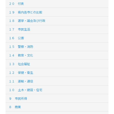
２０ 付表
１９ 県内各市との比較
１８ 選挙・議会及び行政
１７ 市民生活
１６ 公害
１５ 警察・消防
１４ 教育・文化
１３ 社会福祉
１２ 保健・衛生
１１ 運輸・通信
１０ 土木・建設・住宅
９ 市民所得
８ 商業