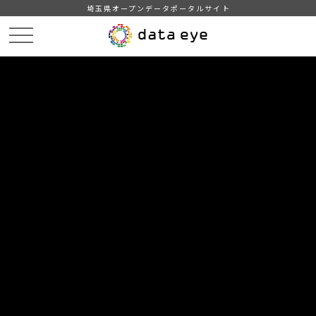
埼玉県オープンデータポータルサイト
HOME
データカタログ
【三郷市】みさと統計書（平成２９年版）
９ 市民所得
DATA
CATA
データカタログ
データセット名
【三郷市】みさと統計書（平成２９
年版）
リソース名
９ 市民所得