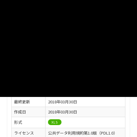
市の「市民所得」に関するデータ集（関連指標、産業別市内総
生産、市民所得の分配）
ファイル名
29-09.xlsx
ダウンロード
戻る
このリソースの情報
フィールド
値
最終更新
2018年03月30日
作成日
2018年03月30日
形式
XLS
ライセンス
公共データ利用規約第1.0版（PDL1.0）