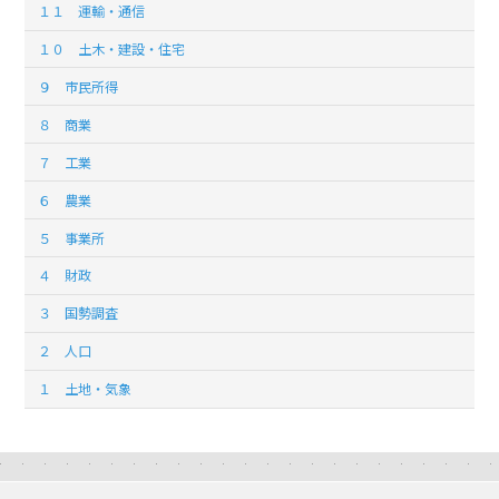
１１ 運輸・通信
１０ 土木・建設・住宅
９ 市民所得
８ 商業
７ 工業
６ 農業
５ 事業所
４ 財政
３ 国勢調査
２ 人口
１ 土地・気象