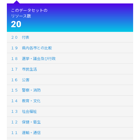
このデータセットの
リソース数
20
２０ 付表
１９ 県内各市との比較
１８ 選挙・議会及び行政
１７ 市民生活
１６ 公害
１５ 警察・消防
１４ 教育・文化
１３ 社会福祉
１２ 保健・衛生
１１ 運輸・通信