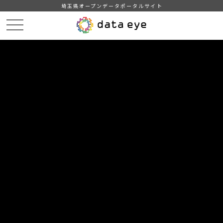
埼玉県オープンデータポータルサイト
HOME
データカタログ
【三郷市】みさと統計書（平成２９年版）
１３ 社会福祉
DATA
CATA
データカタログ
データセット名
【三郷市】みさと統計書（平成２９
年版）
リソース名
１３ 社会福祉