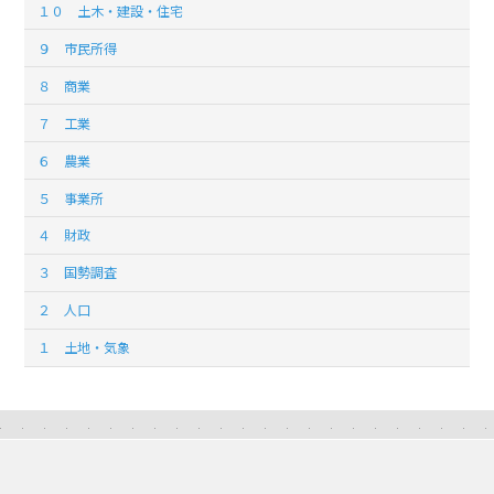
１０ 土木・建設・住宅
９ 市民所得
８ 商業
７ 工業
６ 農業
５ 事業所
４ 財政
３ 国勢調査
２ 人口
１ 土地・気象