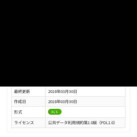
ファイル名
29-13.xlsx
ダウンロード
戻る
このリソースの情報
フィールド
値
最終更新
2018年03月30日
作成日
2018年03月30日
形式
XLS
ライセンス
公共データ利用規約第1.0版（PDL1.0）