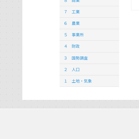
８ 商業
７ 工業
６ 農業
５ 事業所
４ 財政
３ 国勢調査
２ 人口
１ 土地・気象