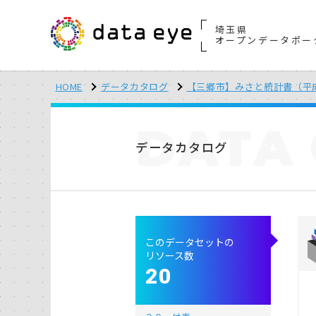
埼玉県
オープンデータポー
HOME
データカタログ
【三郷市】みさと統計書（平
DATA
データカタログ
このデータセットの
リソース数
20