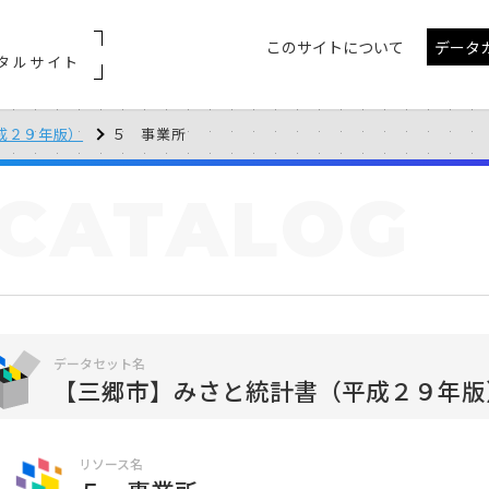
このサイトについて
データ
タルサイト
成２９年版）
５ 事業所
CATALOG
データセット名
【三郷市】みさと統計書（平成２９年版
リソース名