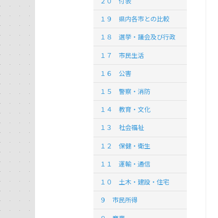
２０ 付表
１９ 県内各市との比較
１８ 選挙・議会及び行政
１７ 市民生活
１６ 公害
１５ 警察・消防
１４ 教育・文化
１３ 社会福祉
１２ 保健・衛生
１１ 運輸・通信
１０ 土木・建設・住宅
９ 市民所得