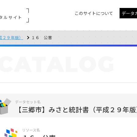
このサイトについて
データ
タルサイト
成２９年版）
１６ 公害
CATALOG
データセット名
【三郷市】みさと統計書（平成２９年版
リソース名