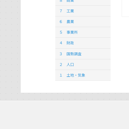
８ 商業
７ 工業
６ 農業
５ 事業所
４ 財政
３ 国勢調査
２ 人口
１ 土地・気象