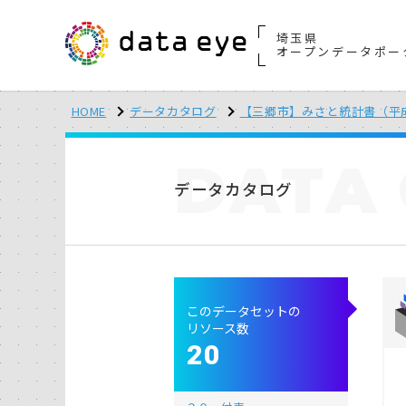
埼玉県
オープンデータポー
HOME
データカタログ
【三郷市】みさと統計書（平
DATA
データカタログ
このデータセットの
リソース数
20