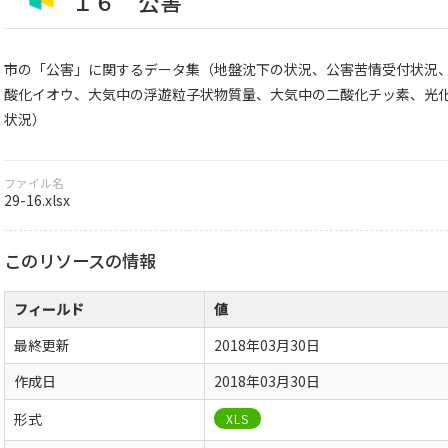
１６ 公害
市の「公害」に関するデータ集（地盤沈下の状況、公害苦情受付状況
酸化イオウ、大気中の浮遊粒子状物質量、大気中の二酸化チッ素、光
状況）
ファイル名
29-16.xlsx
このリソースの情報
フィールド
値
最終更新
2018年03月30日
作成日
2018年03月30日
形式
XLS