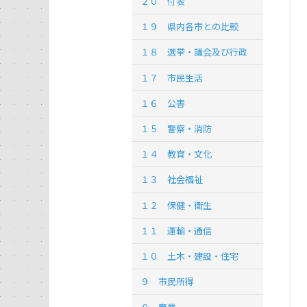
２０ 付表
１９ 県内各市との比較
１８ 選挙・議会及び行政
１７ 市民生活
１６ 公害
１５ 警察・消防
１４ 教育・文化
１３ 社会福祉
１２ 保健・衛生
１１ 運輸・通信
１０ 土木・建設・住宅
９ 市民所得