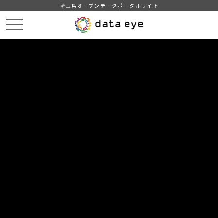
埼玉県オープンデータポータルサイト
HOME
データカタログ
【三郷市】みさと統計書（平成２９年版）
１５ 警察・消防
DATA
CATA
データカタログ
データセット名
【三郷市】みさと統計書（平成２９
年版）
リソース名
１５ 警察・消防