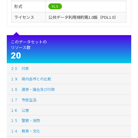
形式
XLS
ライセンス
公共データ利用規約第1.0版（PDL1.0）
このデータセットの
リソース数
20
２０ 付表
１９ 県内各市との比較
１８ 選挙・議会及び行政
１７ 市民生活
１６ 公害
１５ 警察・消防
１４ 教育・文化