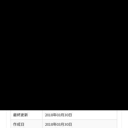
市の「警察・消防」に関するデータ集（罪種別犯罪発生検挙
数、人身事故発生状況、子ども・老人の交通事故発生状況、消
防職員数及び車両等、水利施設、火災の実態、原因別火災発生
状況、地区別火災発生状況、消防団員数及び車両、危険物施設
状況、救急出場件数）
ファイル名
29-15.xlsx
ダウンロード
戻る
このリソースの情報
フィールド
値
最終更新
2018年03月30日
作成日
2018年03月30日