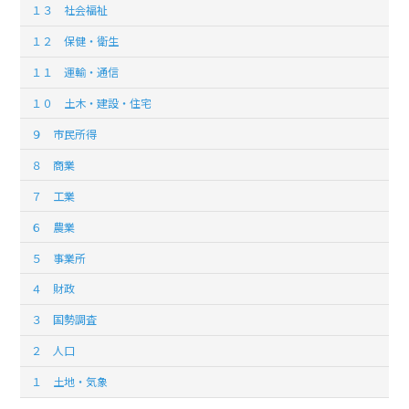
１３ 社会福祉
１２ 保健・衛生
１１ 運輸・通信
１０ 土木・建設・住宅
９ 市民所得
８ 商業
７ 工業
６ 農業
５ 事業所
４ 財政
３ 国勢調査
２ 人口
１ 土地・気象