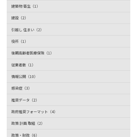
建築物 衛生（1）
建設（2）
引越し 住まい（2）
役所（1）
後期高齢者医療保険（1）
従業者数（1）
情報公開（10）
感染症（3）
推奨データ（2）
政府推奨フォーマット（4）
政策 計画 取組（2）
政策・財政（6）