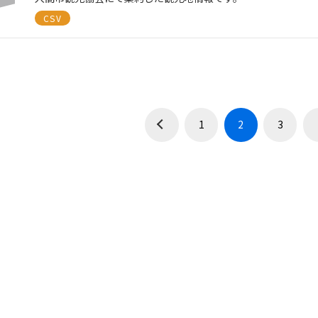
CSV
1
2
3