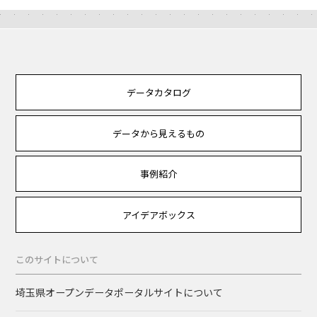
データカタログ
データから見えるもの
事例紹介
アイデアボックス
このサイトについて
埼玉県オープンデータポータルサイトについて