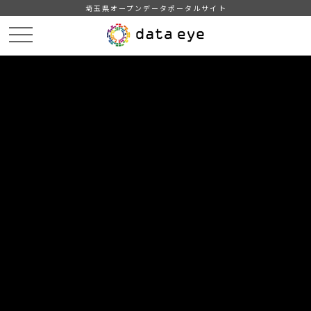
埼玉県オープンデータポータルサイト
HOME
データカタログ
【越谷市】令和2年度補正予算
令和2年度6月補正予算の概要(第3号)
DATA
CATA
データカタログ
データセット名
【越谷市】令和2年度補正予算
リソース名
令和2年度6月補正予算の概要(第
3号)
令和2年度6月補正予算の概要(第3号)