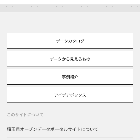
データカタログ
データから見えるもの
事例紹介
アイデアボックス
このサイトについて
埼玉県オープンデータポータルサイトについて