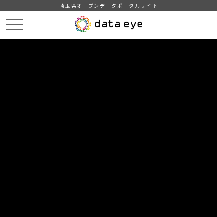
埼玉県オープンデータポータルサイト
HOME
データカタログ
【越谷市】令和2年度補正予算
令和2年度7月補正予算の概要(第6号)
DATA
CATA
データカタログ
データセット名
【越谷市】令和2年度補正予算
リソース名
令和2年度7月補正予算の概要(第
6号)
令和2年度7月補正予算の概要(第6号)