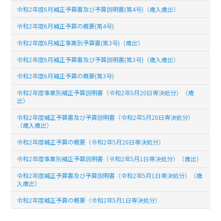
令和2年度6月補正予算書及び予算説明書(第4号)（歳入歳出）
令和2年度6月補正予算の概要(第4号)
令和2年度6月補正事業別予算書(第3号)（歳出）
令和2年度6月補正予算書及び予算説明書(第3号)（歳入歳出）
令和2年度6月補正予算の概要(第3号)
令和2年度事業別補正予算説明書（令和2年5月20日専決処分）（歳
出）
令和2年度補正予算書及び予算説明書（令和2年5月20日専決処分）
（歳入歳出）
令和2年度補正予算の概要（令和2年5月20日専決処分）.
令和2年度事業別補正予算説明書（令和2年5月1日専決処分）（歳出）
令和2年度補正予算書及び予算説明書（令和2年5月1日専決処分）（歳
入歳出）
令和2年度補正予算の概要（令和2年5月1日専決処分）