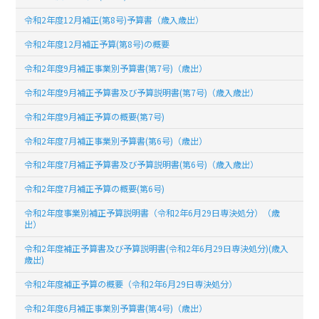
令和2年度12月補正(第8号)予算書（歳入歳出）
令和2年度12月補正予算(第8号)の概要
令和2年度9月補正事業別予算書(第7号)（歳出）
令和2年度9月補正予算書及び予算説明書(第7号)（歳入歳出）
令和2年度9月補正予算の概要(第7号)
令和2年度7月補正事業別予算書(第6号)（歳出）
令和2年度7月補正予算書及び予算説明書(第6号)（歳入歳出）
令和2年度7月補正予算の概要(第6号)
令和2年度事業別補正予算説明書（令和2年6月29日専決処分）（歳
出）
令和2年度補正予算書及び予算説明書(令和2年6月29日専決処分)(歳入
歳出)
令和2年度補正予算の概要（令和2年6月29日専決処分）
令和2年度6月補正事業別予算書(第4号)（歳出）