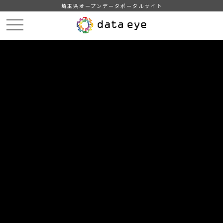
埼玉県オープンデータポータルサイト
HOME
データカタログ
【越谷市】令和2年度補正予算
令和2年度3月補正(第11号)予算書（歳入歳出）
DATA
CATA
データカタログ
データセット名
【越谷市】令和2年度補正予算
リソース名
令和2年度3月補正(第11号)予算
書（歳入歳出）
令和2年度3月補正(第11号)予算書（歳入歳出）