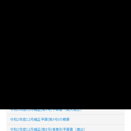
このデータセットの
リソース数
33
令和2年度3月補正(第11号)事業別予算書（歳出）
令和2年度3月補正(第11号)予算書（歳入歳出）
令和2年度3月補正予算(第11号)の概要
令和2年度事業別補正予算説明書（令和3年1月25日専決処分）（歳
出）
令和2年度補正予算書（令和3年1月25日専決処分）（歳入歳出）
令和2年度補正予算の概要（令和3年1月25日専決処分）
令和2年度12月補正(第9号)事業別予算書（歳出）
令和2年度12月補正(第9号)予算書（歳入歳出）
令和2年度12月補正予算(第9号)の概要
令和2年度12月補正(第8号)事業別予算書（歳出）