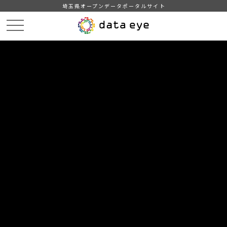
埼玉県オープンデータポータルサイト
HOME
データカタログ
【越谷市】令和2年度補正予算
令和2年度7月補正事業別予算書(第6号)（歳出）
DATA
CATA
データカタログ
データセット名
【越谷市】令和2年度補正予算
リソース名
令和2年度7月補正事業別予算書
(第6号)（歳出）
令和2年度7月補正事業別予算書(第6号)（歳出）