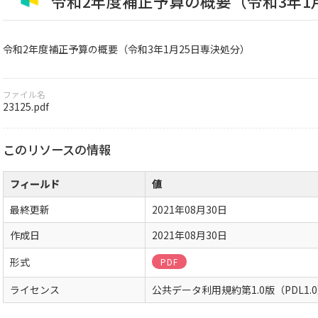
令和2年度補正予算の概要（令和3年1
令和2年度補正予算の概要（令和3年1月25日専決処分）
ファイル名
23125.pdf
このリソースの情報
フィールド
値
最終更新
2021年08月30日
作成日
2021年08月30日
形式
PDF
ライセンス
公共データ利用規約第1.0版（PDL1.