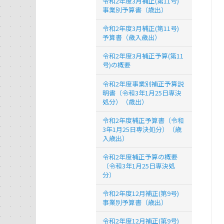
令和2年度3月補正(第11号)
事業別予算書（歳出）
令和2年度3月補正(第11号)
予算書（歳入歳出）
令和2年度3月補正予算(第11
号)の概要
令和2年度事業別補正予算説
明書（令和3年1月25日専決
処分）（歳出）
令和2年度補正予算書（令和
3年1月25日専決処分）（歳
入歳出）
令和2年度補正予算の概要
（令和3年1月25日専決処
分）
令和2年度12月補正(第9号)
事業別予算書（歳出）
令和2年度12月補正(第9号)