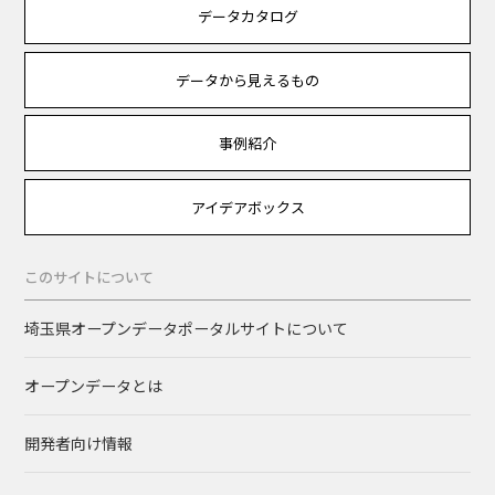
データカタログ
データから見えるもの
事例紹介
アイデアボックス
このサイトについて
埼玉県オープンデータポータルサイトについて
オープンデータとは
開発者向け情報