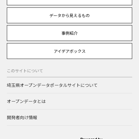
データから見えるもの
事例紹介
アイデアボックス
このサイトについて
埼玉県オープンデータポータルサイトについて
オープンデータとは
開発者向け情報