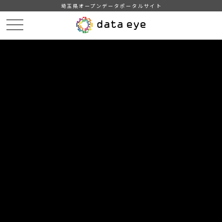
埼玉県オープンデータポータルサイト
HOME
データカタログ
【川越市】公共施設一覧
【川越市】公共施設一覧（令和5年3月31日現在）UTF-8
DATA
CATA
データカタログ
データセット名
【川越市】公共施設一覧
リソース名
【川越市】公共施設一覧（令和5
年3月31日現在）UTF-8
令和5年3月31日現在の公共施設情報です。緯度・経度は、世界