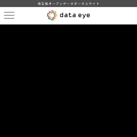
埼玉県オープンデータポータルサイト
HOME
データカタログ
【川越市】公共施設一覧
【川越市】公共施設情報（令和3年3月31日現在）UTF-8
DATA
CATA
データカタログ
データセット名
【川越市】公共施設一覧
リソース名
【川越市】公共施設情報（令和3
年3月31日現在）UTF-8
令和3年3月31日現在の公共施設情報です。緯度・経度は、世界