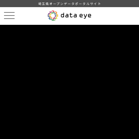
埼玉県オープンデータポータルサイト
HOME
データカタログ
【川越市】公共施設一覧
【川越市】公共施設情報（平成31年3月29日現在）UTF-8
DATA
CATA
データカタログ
データセット名
【川越市】公共施設一覧
リソース名
【川越市】公共施設情報（平成
31年3月29日現在）UTF-8
平成31年3月29日現在の公共施設情報です。緯度・経度は、世界