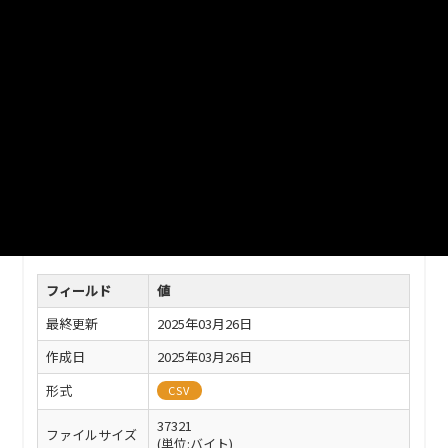
館、消防署等の一覧です。文字コード：Shift_JIS
ファイル名
112011_public_facility(SJIS).csv
ダウンロード
戻る
このリソースの情報
フィールド
値
最終更新
2025年03月26日
作成日
2025年03月26日
形式
CSV
37321
ファイルサイズ
(単位:バイト)