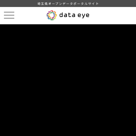
埼玉県オープンデータポータルサイト
HOME
データカタログ
【川越市】公共施設一覧
【川越市】公共施設一覧（令和7年4月1日現在）Shift_JIS
DATA
CATA
データカタログ
データセット名
【川越市】公共施設一覧
リソース名
【川越市】公共施設一覧（令和7
年4月1日現在）Shift_JIS
令和7年4月1日現在の川越市内の市役所・市民センター、公民