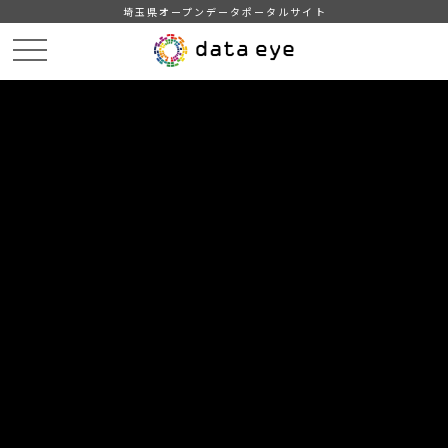
埼玉県オープンデータポータルサイト
HOME
データカタログ
【川越市】公共施設一覧
【川越市】公共施設一覧（令和6年4月1日現在）Shift_JIS
DATA
CATA
データカタログ
データセット名
【川越市】公共施設一覧
リソース名
【川越市】公共施設一覧（令和6
年4月1日現在）Shift_JIS
令和6年4月1日現在の川越市内の市役所・市民センター、公民