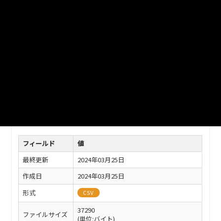
館、消防署等の一覧です。文字コード：Shift_JIS
ファイル名
112011_public_facility(SJIS).csv
ダウンロード
戻る
このリソースの情報
フィールド
値
最終更新
2024年03月25日
作成日
2024年03月25日
形式
CSV
37290
ファイルサイズ
(単位:バイト)