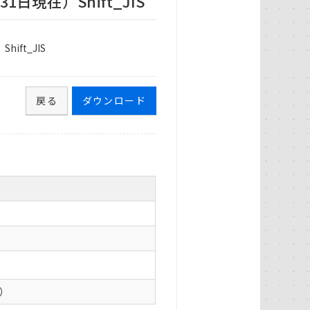
現在）Shift_JIS
ft_JIS
戻る
ダウンロード
0）