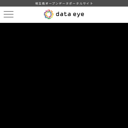
埼玉県オープンデータポータルサイト
HOME
データカタログ
【川越市】AED設置箇所一覧
【川越市】AED設置箇所一覧（令和6年3月1日現在）Shift_JIS
DATA
CATA
データカタログ
データセット名
【川越市】AED設置箇所一覧
リソース名
【川越市】AED設置箇所一覧
（令和6年3月1日現在）
Shift_JIS