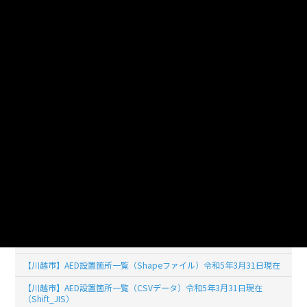
55019
ファイルサイズ
(単位:バイト)
使用言語
jpn (日本語)
ライセンス
公共データ利用規約第1.0版（PDL1.0）
このデータセットの
リソース数
25
【川越市】AED設置箇所一覧（令和7年3月31日現在）UTF-8
【川越市】AED設置箇所一覧（令和7年3月31日現在）Shift_JIS
【川越市】AED設置箇所一覧（令和6年3月1日現在）UTF-8
【川越市】AED設置箇所一覧（令和6年3月1日現在）Shift_JIS
【川越市】AED設置箇所一覧（Shapeファイル）令和5年3月31日現在
【川越市】AED設置箇所一覧（CSVデータ）令和5年3月31日現在
（Shift_JIS）