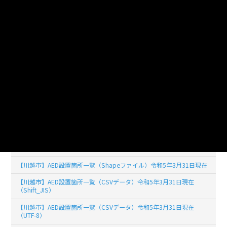
ライセンス
公共データ利用規約第1.0版（PDL1.0）
このデータセットの
リソース数
25
【川越市】AED設置箇所一覧（令和7年3月31日現在）UTF-8
【川越市】AED設置箇所一覧（令和7年3月31日現在）Shift_JIS
【川越市】AED設置箇所一覧（令和6年3月1日現在）UTF-8
【川越市】AED設置箇所一覧（令和6年3月1日現在）Shift_JIS
【川越市】AED設置箇所一覧（Shapeファイル）令和5年3月31日現在
【川越市】AED設置箇所一覧（CSVデータ）令和5年3月31日現在
（Shift_JIS）
【川越市】AED設置箇所一覧（CSVデータ）令和5年3月31日現在
（UTF-8）