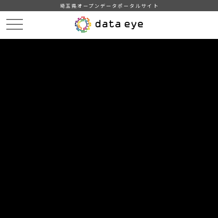
埼玉県オープンデータポータルサイト
HOME
データカタログ
【川越市】AED設置箇所一覧
【川越市】AED設置場所（CSVデータ）令和4年3月31日現在
（Shift_JIS）
DATA
CATA
データカタログ
データセット名
【川越市】AED設置箇所一覧
リソース名
【川越市】AED設置場所（CSV
データ）令和4年3月31日現在
（Shift_JIS）