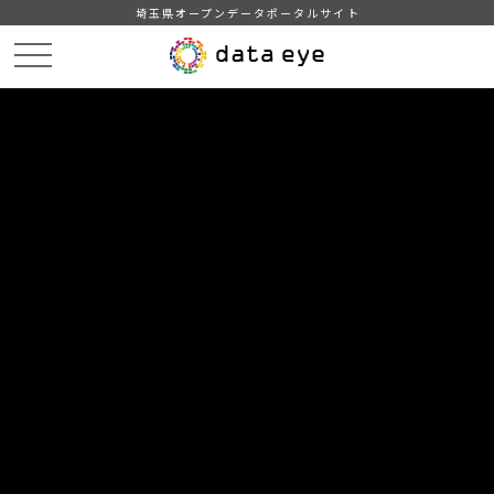
埼玉県オープンデータポータルサイト
HOME
データカタログ
【川越市】AED設置箇所一覧
【川越市】AED設置箇所一覧（令和7年3月31日現在）UTF-8
DATA
CATA
データカタログ
データセット名
【川越市】AED設置箇所一覧
リソース名
【川越市】AED設置箇所一覧
（令和7年3月31日現在）UTF-8
令和7年3月31日現在のAED設置場所データです。文字コード：