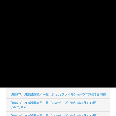
使用言語
jpn (日本語)
ライセンス
公共データ利用規約第1.0版（PDL1.0）
このデータセットの
リソース数
25
【川越市】AED設置箇所一覧（令和7年3月31日現在）UTF-8
【川越市】AED設置箇所一覧（令和7年3月31日現在）Shift_JIS
【川越市】AED設置箇所一覧（令和6年3月1日現在）UTF-8
【川越市】AED設置箇所一覧（令和6年3月1日現在）Shift_JIS
【川越市】AED設置箇所一覧（Shapeファイル）令和5年3月31日現在
【川越市】AED設置箇所一覧（CSVデータ）令和5年3月31日現在
（Shift_JIS）
【川越市】AED設置箇所一覧（CSVデータ）令和5年3月31日現在