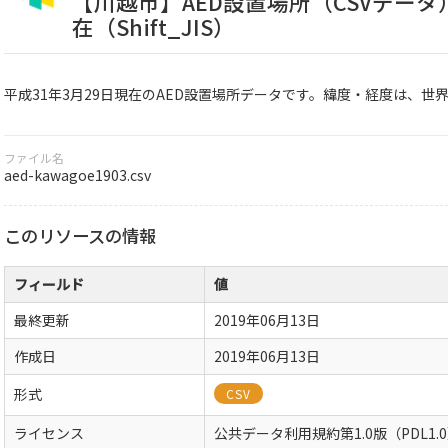
【川越市】AED設置場所（CSVデータ）
在（Shift_JIS）
平成31年3月29日現在のAED設置場所データです。緯度・経度は、世界測地
ファイル名
aed-kawagoe1903.csv
このリソースの情報
フィールド
値
最終更新
2019年06月13日
作成日
2019年06月13日
形式
CSV
ライセンス
公共データ利用規約第1.0版（PDL1.