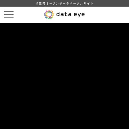
埼玉県オープンデータポータルサイト
HOME
データカタログ
【川越市】AED設置箇所一覧
【川越市】AED設置箇所一覧（CSVデータ）令和5年3月31日現在
（Shift_JIS）
DATA
CATA
データカタログ
データセット名
【川越市】AED設置箇所一覧
リソース名
【川越市】AED設置箇所一覧
（CSVデータ）令和5年3月31日
現在（Shift_JIS）