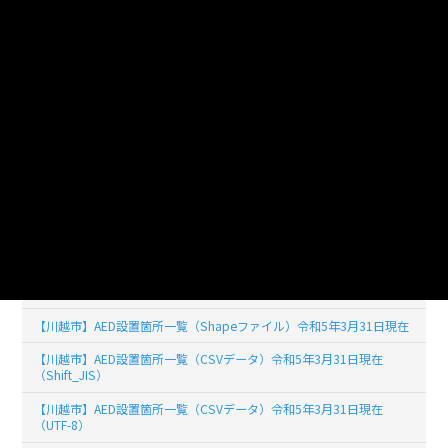
ライセンス
公共データ利用規約第1.0版（PDL1.0）
このデータセットの
リソース数
25
【川越市】AED設置箇所一覧（令和7年3月31日現在）UTF-8
【川越市】AED設置箇所一覧（令和7年3月31日現在）Shift_JIS
【川越市】AED設置箇所一覧（令和6年3月1日現在）UTF-8
【川越市】AED設置箇所一覧（令和6年3月1日現在）Shift_JIS
【川越市】AED設置箇所一覧（Shapeファイル）令和5年3月31日現在
【川越市】AED設置箇所一覧（CSVデータ）令和5年3月31日現在
（Shift_JIS）
【川越市】AED設置箇所一覧（CSVデータ）令和5年3月31日現在
（UTF-8）