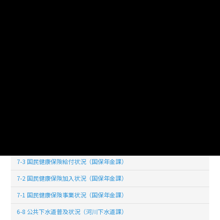
8-1 民生委員数（地域福祉課）
7-16 家庭系ごみの分別収集状況及び処理状況（環境課）
7-15 し尿処理状況（環境課）
7-14 ごみ搬出量の状況（環境課）
7-13 蓄犬登録狂犬病予防注射実施頭数（環境課）
7-11 献血状況（健康増進課）
7-10 定期予防接種者数の推移（健康増進課）
7-9 各種検診状況（健康増進課）
7-4 受診件数及び保険者負担（国保年金課）
7-3 国民健康保険給付状況（国保年金課）
7-2 国民健康保険加入状況（国保年金課）
7-1 国民健康保険事業状況（国保年金課）
6-8 公共下水道普及状況（河川下水道課）