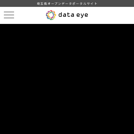
埼玉県オープンデータポータルサイト
HOME
データカタログ
統計書よしかわ（令和4年度版）
8-2 生活保護の状況（地域福祉課）
DATA
CATA
データカタログ
データセット名
統計書よしかわ（令和4年度版）
リソース名
8-2 生活保護の状況（地域福祉
課）
各年度末現在