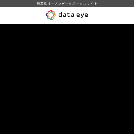
埼玉県オープンデータポータルサイト
HOME
データカタログ
統計書よしかわ（令和4年度版）
8-6 児童手当の概況（子育て支援課）
DATA
CATA
データカタログ
データセット名
統計書よしかわ（令和4年度版）
リソース名
8-6 児童手当の概況（子育て支
援課）
各年1月31日現在