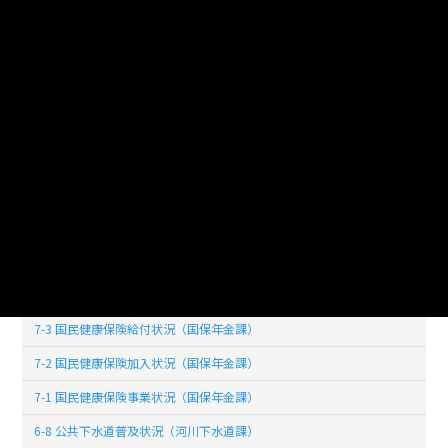
8-1 民生委員数（地域福祉課）
7-16 家庭系ごみの分別収集状況及び処理状況（環境課）
7-15 し尿処理状況（環境課）
7-14 ごみ搬出量の状況（環境課）
7-13 蓄犬登録狂犬病予防注射実施頭数（環境課）
7-11 献血状況（健康増進課）
7-10 定期予防接種者数の推移（健康増進課）
7-9 各種検診状況（健康増進課）
7-4 受診件数及び保険者負担（国保年金課）
7-3 国民健康保険給付状況（国保年金課）
7-2 国民健康保険加入状況（国保年金課）
7-1 国民健康保険事業状況（国保年金課）
6-8 公共下水道普及状況（河川下水道課）