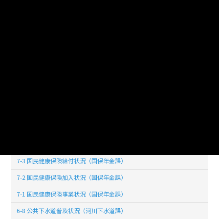
8-1 民生委員数（地域福祉課）
7-16 家庭系ごみの分別収集状況及び処理状況（環境課）
7-15 し尿処理状況（環境課）
7-14 ごみ搬出量の状況（環境課）
7-13 蓄犬登録狂犬病予防注射実施頭数（環境課）
7-11 献血状況（健康増進課）
7-10 定期予防接種者数の推移（健康増進課）
7-9 各種検診状況（健康増進課）
7-4 受診件数及び保険者負担（国保年金課）
7-3 国民健康保険給付状況（国保年金課）
7-2 国民健康保険加入状況（国保年金課）
7-1 国民健康保険事業状況（国保年金課）
6-8 公共下水道普及状況（河川下水道課）