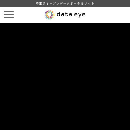
埼玉県オープンデータポータルサイト
HOME
データカタログ
統計書よしかわ（令和4年度版）
8-9 介護保険認定者数（長寿支援課）
DATA
CATA
データカタログ
データセット名
統計書よしかわ（令和4年度版）
リソース名
8-9 介護保険認定者数（長寿支
援課）
各年10月1日現在