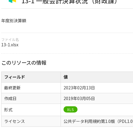
13-1 一般会計決算状況（財政課）
年度別決算額
ファイル名
13-1.xlsx
このリソースの情報
フィールド
値
最終更新
2023年02月13日
作成日
2019年03月05日
形式
XLS
ライセンス
公共データ利用規約第1.0版（PDL1.