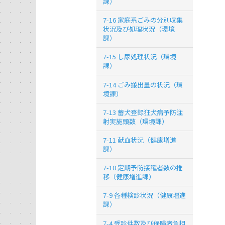
課）
7-16 家庭系ごみの分別収集
状況及び処理状況（環境
課）
7-15 し尿処理状況（環境
課）
7-14 ごみ搬出量の状況（環
境課）
7-13 蓄犬登録狂犬病予防注
射実施頭数（環境課）
7-11 献血状況（健康増進
課）
7-10 定期予防接種者数の推
移（健康増進課）
7-9 各種検診状況（健康増進
課）
7-4 受診件数及び保険者負担