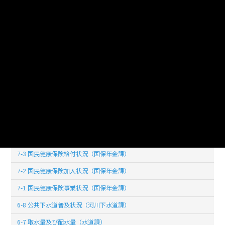
8-1 民生委員数（地域福祉課）
7-16 家庭系ごみの分別収集状況及び処理状況（環境課）
7-15 し尿処理状況（環境課）
7-14 ごみ搬出量の状況（環境課）
7-13 蓄犬登録狂犬病予防注射実施頭数（環境課）
7-11 献血状況（健康増進課）
7-10 定期予防接種者数の推移（健康増進課）
7-9 各種検診状況（健康増進課）
7-4 受診件数及び保険者負担（国保年金課）
7-3 国民健康保険給付状況（国保年金課）
7-2 国民健康保険加入状況（国保年金課）
7-1 国民健康保険事業状況（国保年金課）
6-8 公共下水道普及状況（河川下水道課）
6-7 取水量及び配水量（水道課）