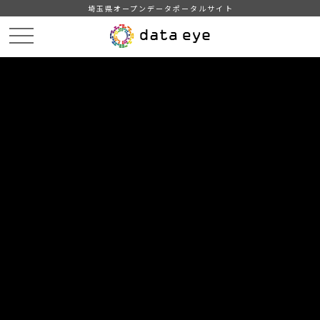
埼玉県オープンデータポータルサイト
HOME
データカタログ
統計書よしかわ（令和4年度版）
8-8 高齢者数（長寿支援課）
DATA
CATA
データカタログ
データセット名
統計書よしかわ（令和4年度版）
リソース名
8-8 高齢者数（長寿支援課）
各年1月1日現在